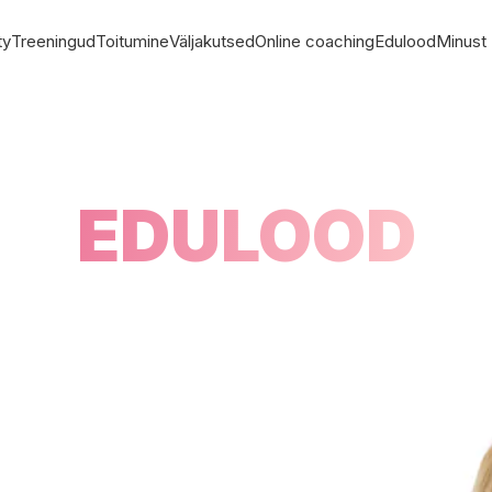
ty
Treeningud
Toitumine
Väljakutsed
Online coaching
Edulood
Minust
EDULOOD