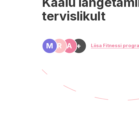
Kaalu langetam
tervislikult
M
R
A
+
Liisa Fitnessi progr