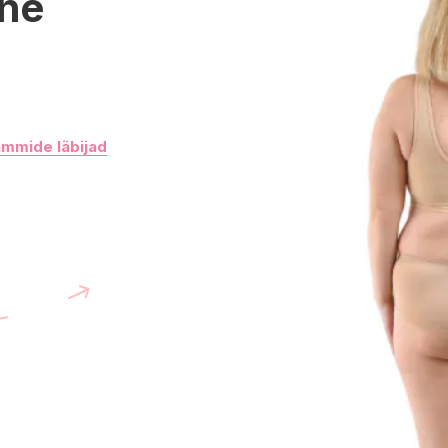
ine
ammide läbijad